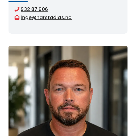
932 87 906

inge@harstadlas.no
