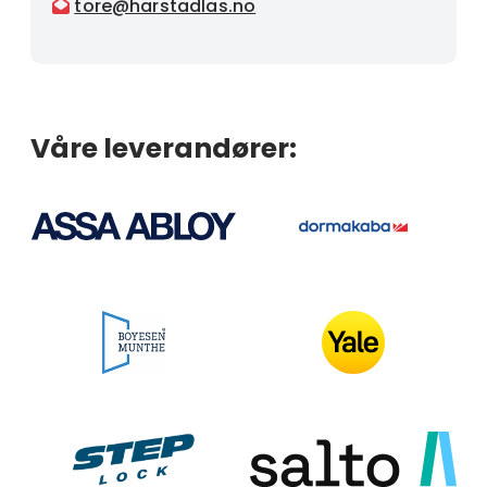
tore@harstadlas.no

Våre leverandører: