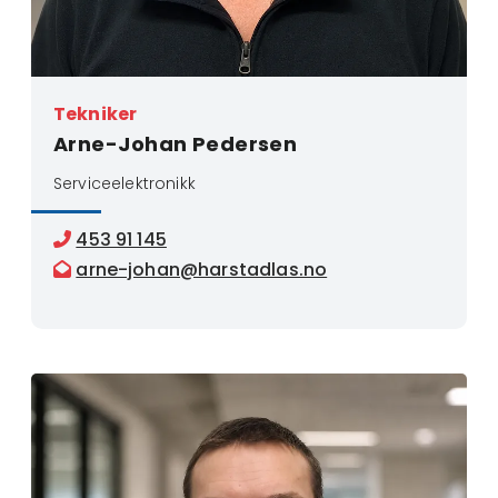
Tekniker
Arne-Johan Pedersen
Serviceelektronikk
453 91 145

arne-johan@harstadlas.no
