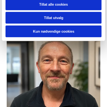
480 17 750

Tillat alle cookies
cung@harstadlas.no

Tillat utvalg
Kun nødvendige cookies