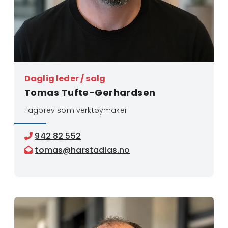
Daglig leder / salg
Tomas Tufte-Gerhardsen
Fagbrev som verktøymaker
942 82 552

tomas@harstadlas.no
